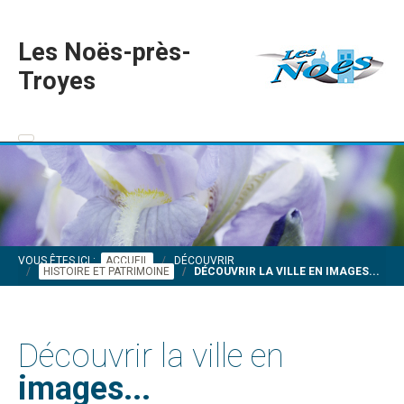
Les Noës-près-
Troyes
VOUS ÊTES ICI :
ACCUEIL
DÉCOUVRIR
HISTOIRE ET PATRIMOINE
DÉCOUVRIR LA VILLE EN IMAGES...
Découvrir la ville en
images...