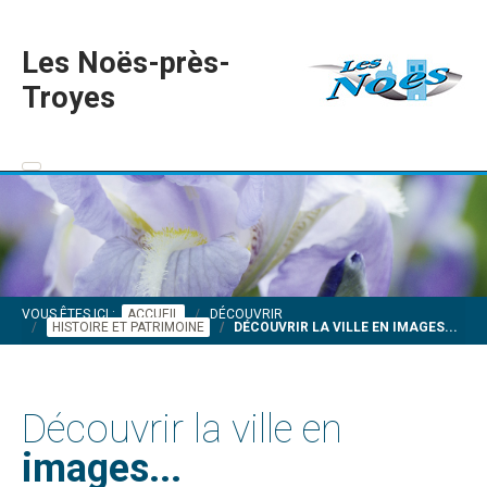
Les Noës-près-
Troyes
VOUS ÊTES ICI :
ACCUEIL
DÉCOUVRIR
HISTOIRE ET PATRIMOINE
DÉCOUVRIR LA VILLE EN IMAGES...
Découvrir la ville en
images...