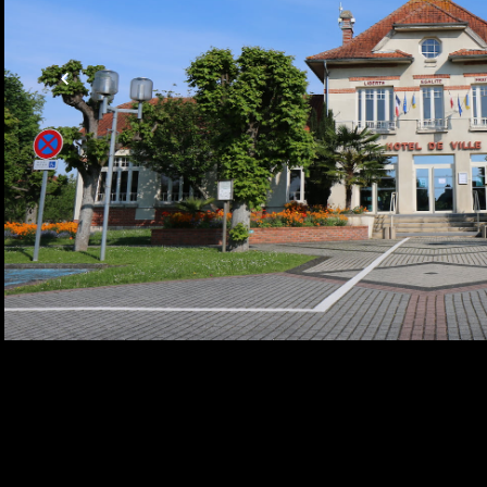
télécharger l’application
gratuite
PanneauPocket sur votre
smartphone
ENVOYER
©2026 CRÉATION DU SITE INTERNET AUX NOËS-PRÈS-TROYES