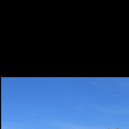
NUMÉROS
CONTACT
UTILES
+ DE NUMÉROS UTILES
Pensez à bien mettre
vo
adresse email
sans quoi
message ne pourra pas être pris
compte par nos servi