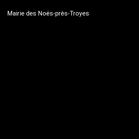
Mairie des Noës-près-Troyes
Les Noës-
près-
Troyes
VOUS ÊTES ICI :
ACCUEIL
DÉCOUVRIR
HISTOIRE ET
PATRIMOINE
DÉCOUVRIR
LA VILLE EN
IMAGES...
Découvrir