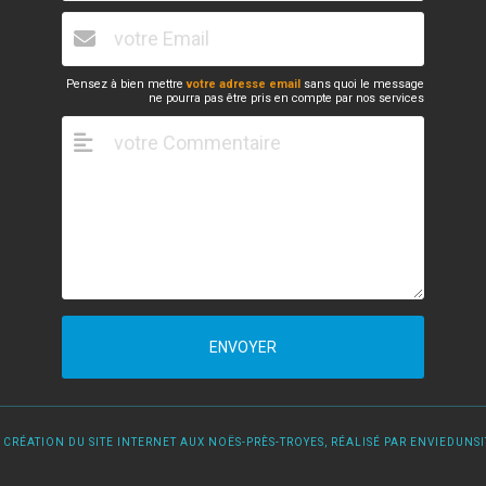
Pensez à bien mettre
votre adresse email
sans quoi le message
ne pourra pas être pris en compte par nos services
ENVOYER
 CRÉATION DU SITE INTERNET AUX NOËS-PRÈS-TROYES, RÉALISÉ PAR ENVIEDUNSIT