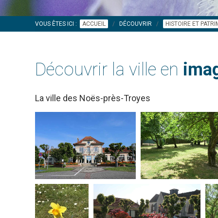
VOUS ÊTES ICI :
ACCUEIL
DÉCOUVRIR
HISTOIRE ET PATR
Découvrir la ville en
imag
La ville des Noës-près-Troyes