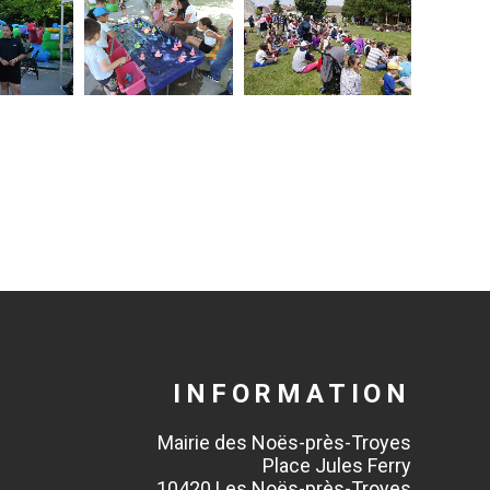
INFORMATION
Mairie des Noës-près-Troyes
Place Jules Ferry
10420 Les Noës-près-Troyes