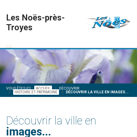
Les Noës-près-
Troyes
VOUS ÊTES ICI :
ACCUEIL
DÉCOUVRIR
HISTOIRE ET PATRIMOINE
DÉCOUVRIR LA VILLE EN IMAGES...
Découvrir la ville en
images...