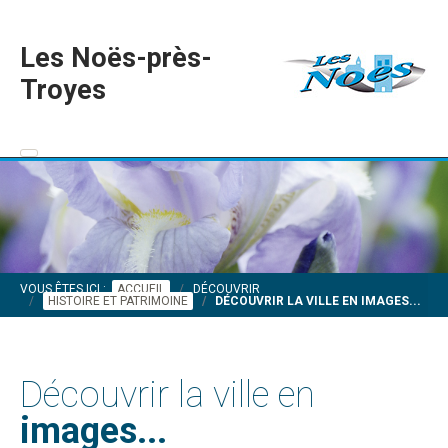
Les Noës-près-
Troyes
VOUS ÊTES ICI :
ACCUEIL
DÉCOUVRIR
HISTOIRE ET PATRIMOINE
DÉCOUVRIR LA VILLE EN IMAGES...
Découvrir la ville en
images...