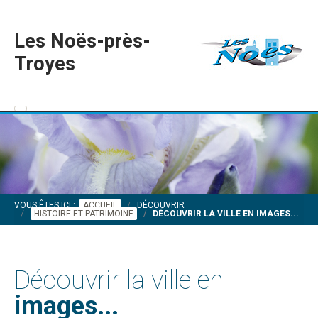
Les Noës-près-
Troyes
VOUS ÊTES ICI :
ACCUEIL
DÉCOUVRIR
HISTOIRE ET PATRIMOINE
DÉCOUVRIR LA VILLE EN IMAGES...
Découvrir la ville en
images...