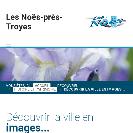
Les Noës-près-
Troyes
VOUS ÊTES ICI :
ACCUEIL
DÉCOUVRIR
HISTOIRE ET PATRIMOINE
DÉCOUVRIR LA VILLE EN IMAGES...
Découvrir la ville en
images...