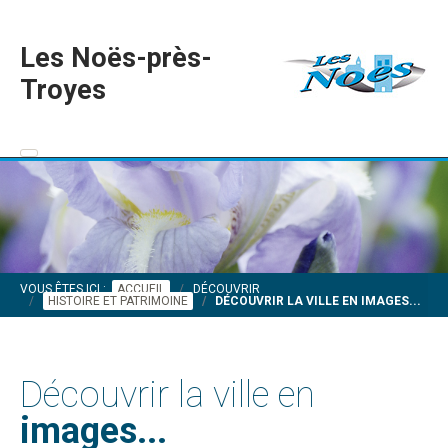
Les Noës-près-
Troyes
VOUS ÊTES ICI :
ACCUEIL
DÉCOUVRIR
HISTOIRE ET PATRIMOINE
DÉCOUVRIR LA VILLE EN IMAGES...
Découvrir la ville en
images...