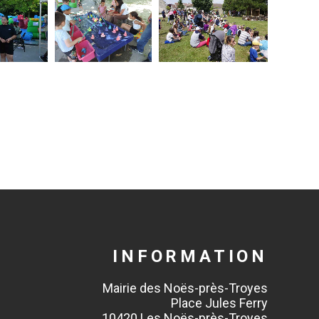
INFORMATION
Mairie des Noës-près-Troyes
Place Jules Ferry
10420 Les Noës-près-Troyes