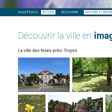
VOUS ÊTES ICI :
ACCUEIL
DÉCOUVRIR
HISTOIRE ET PATR
Découvrir la ville en
imag
La ville des Noës-près-Troyes