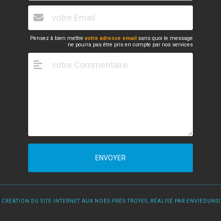
Pensez à bien mettre
votre adresse email
sans quoi le message
ne pourra pas être pris en compte par nos services
ENVOYER
 CRÉATION DU SITE INTERNET AUX NOËS-PRÈS-TROYES, RÉALISÉ PAR ENVIEDUNSIT