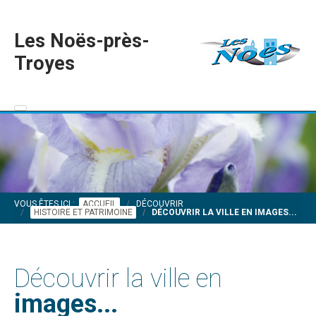
Les Noës-près-
Troyes
VOUS ÊTES ICI :
ACCUEIL
DÉCOUVRIR
HISTOIRE ET PATRIMOINE
DÉCOUVRIR LA VILLE EN IMAGES...
Découvrir la ville en
images...