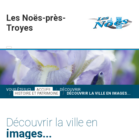
Les Noës-près-
Troyes
VOUS ÊTES ICI :
ACCUEIL
DÉCOUVRIR
HISTOIRE ET PATRIMOINE
DÉCOUVRIR LA VILLE EN IMAGES...
Découvrir la ville en
images...