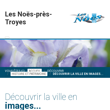
Les Noës-près-
Troyes
VOUS ÊTES ICI :
ACCUEIL
DÉCOUVRIR
HISTOIRE ET PATRIMOINE
DÉCOUVRIR LA VILLE EN IMAGES...
Découvrir la ville en
images...