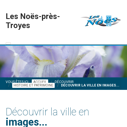
Les Noës-près-
Troyes
VOUS ÊTES ICI :
ACCUEIL
DÉCOUVRIR
HISTOIRE ET PATRIMOINE
DÉCOUVRIR LA VILLE EN IMAGES...
Découvrir la ville en
images...