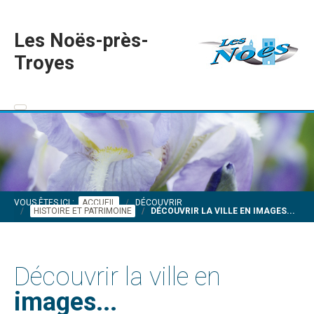
Les Noës-près-
Troyes
VOUS ÊTES ICI :
ACCUEIL
DÉCOUVRIR
HISTOIRE ET PATRIMOINE
DÉCOUVRIR LA VILLE EN IMAGES...
Découvrir la ville en
images...