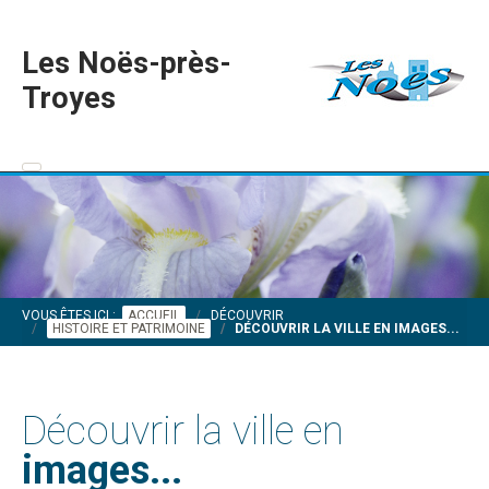
Les Noës-près-
Troyes
VOUS ÊTES ICI :
ACCUEIL
DÉCOUVRIR
HISTOIRE ET PATRIMOINE
DÉCOUVRIR LA VILLE EN IMAGES...
Découvrir la ville en
images...