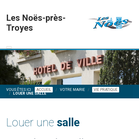
Les Noës-près-
Troyes
VOUS ÊTES ICI :
ACCUEIL
VOTRE MAIRIE
VIE PRATIQUE
LOUER UNE SALLE
Louer une
salle