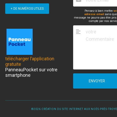
+ DE NUMÉROS UTILES
Pensez à bien mettre
vo
adresse email
sans quoi
message ne pourra pas être pris
compte par nos servi
télécharger l’application
gratuite
PanneauPocket sur votre
smartphone
ENVOYER
©2026 CRÉATION DU SITE INTERNET AUX NOËS-PRÈS-TROYES