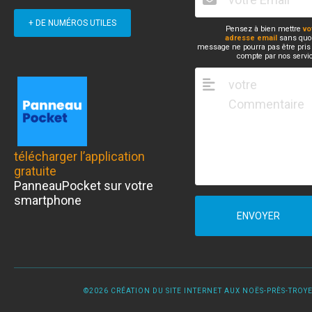
+ DE NUMÉROS UTILES
Pensez à bien mettre
vo
adresse email
sans quoi
message ne pourra pas être pris
compte par nos servi
télécharger l’application
gratuite
PanneauPocket sur votre
smartphone
ENVOYER
©2026 CRÉATION DU SITE INTERNET AUX NOËS-PRÈS-TROYES