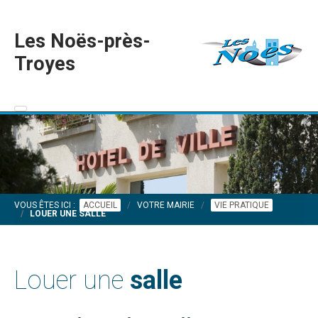
Les Noës-près-
Troyes
VOUS ÊTES ICI :
ACCUEIL
VOTRE MAIRIE
VIE PRATIQUE
LOUER UNE SALLE
Louer une
salle