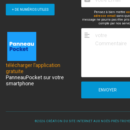
+ DE NUMÉROS UTILES
Pensez à bien mettre
vo
adresse email
sans quoi
message ne pourra pas être pris
compte par nos servi
télécharger l’application
gratuite
PanneauPocket sur votre
smartphone
ENVOYER
©2026 CRÉATION DU SITE INTERNET AUX NOËS-PRÈS-TROYES