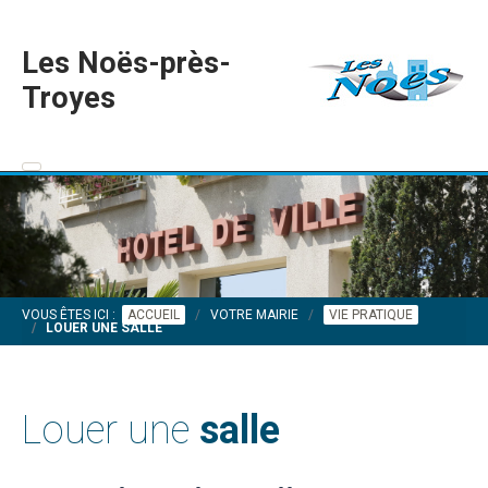
Les Noës-près-
Troyes
VOUS ÊTES ICI :
ACCUEIL
VOTRE MAIRIE
VIE PRATIQUE
LOUER UNE SALLE
Louer une
salle