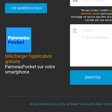
+ DE NUMÉROS UTILES
Pensez à bien mettre
vo
adresse email
sans quoi
message ne pourra pas être pris
compte par nos servi
télécharger l’application
gratuite
PanneauPocket sur votre
smartphone
ENVOYER
©2026 CRÉATION DU SITE INTERNET AUX NOËS-PRÈS-TROYES