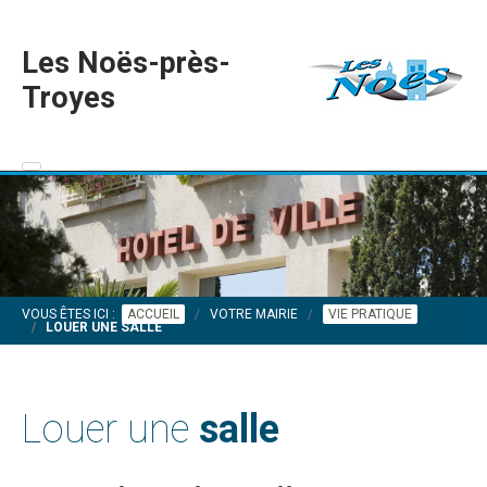
Les Noës-près-
Troyes
VOUS ÊTES ICI :
ACCUEIL
VOTRE MAIRIE
VIE PRATIQUE
LOUER UNE SALLE
Louer une
salle