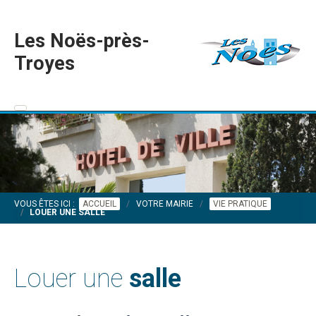
Les Noës-près-
Troyes
VOUS ÊTES ICI :
ACCUEIL
VOTRE MAIRIE
VIE PRATIQUE
LOUER UNE SALLE
Louer une
salle