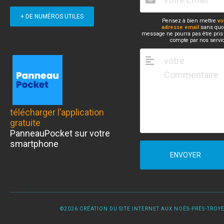
+ DE NUMÉROS UTILES
Pensez à bien mettre
vo
adresse email
sans quoi
message ne pourra pas être pris
compte par nos servi
télécharger l’application
gratuite
PanneauPocket sur votre
smartphone
ENVOYER
©2026 CRÉATION DU SITE INTERNET AUX NOËS-PRÈS-TROYES