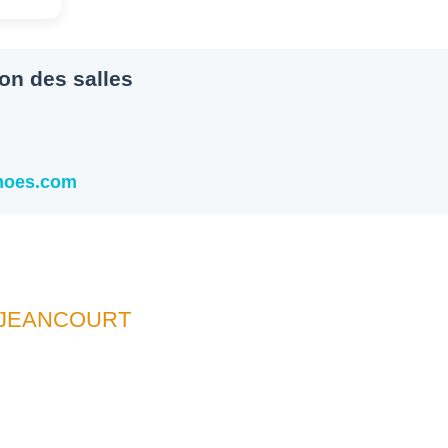
ion des salles
snoes.com
UJEANCOURT