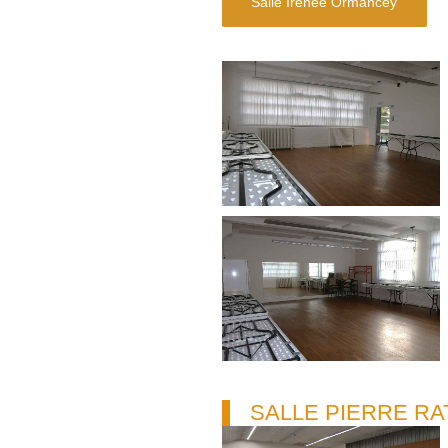
Salle Irénée Ormancey
SALLE PIERRE RA