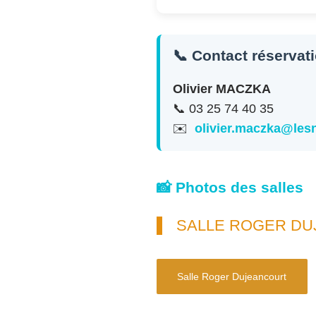
📞 Contact réservat
Olivier MACZKA
📞 03 25 74 40 35
✉️
olivier.maczka@le
📸 Photos des salles
SALLE ROGER D
Salle Roger Dujeancourt