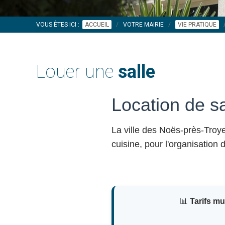
VOUS ÊTES ICI :
ACCUEIL
VOTRE MAIRIE
VIE PRATIQUE
Louer une
salle
Location de s
La ville des Noës-près-Tro
cuisine, pour l'organisation
📊
Tarifs m