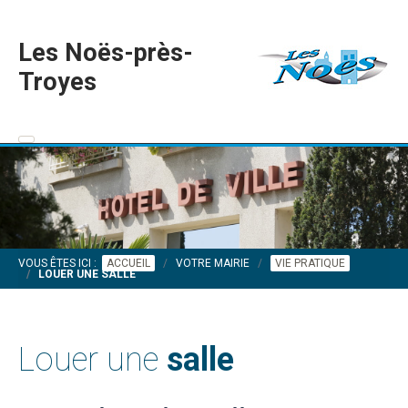
Les Noës-près-
Troyes
VOUS ÊTES ICI :
ACCUEIL
VOTRE MAIRIE
VIE PRATIQUE
LOUER UNE SALLE
Louer une
salle