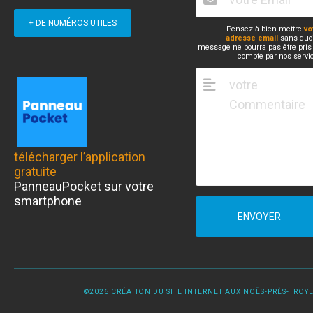
+ DE NUMÉROS UTILES
Pensez à bien mettre
vo
adresse email
sans quoi
message ne pourra pas être pris
compte par nos servi
télécharger l’application
gratuite
PanneauPocket sur votre
smartphone
ENVOYER
©2026 CRÉATION DU SITE INTERNET AUX NOËS-PRÈS-TROYES