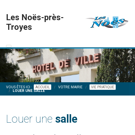
Les Noës-près-
Troyes
VOUS ÊTES ICI :
ACCUEIL
VOTRE MAIRIE
VIE PRATIQUE
LOUER UNE SALLE
Louer une
salle