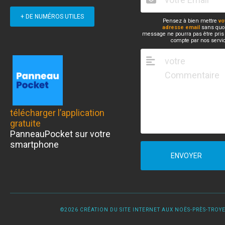
+ DE NUMÉROS UTILES
Pensez à bien mettre
vo
adresse email
sans quoi
message ne pourra pas être pris
compte par nos servi
télécharger l’application
gratuite
PanneauPocket sur votre
smartphone
ENVOYER
©2026 CRÉATION DU SITE INTERNET AUX NOËS-PRÈS-TROYES