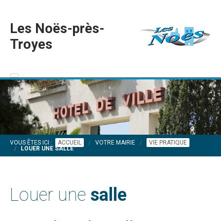
Les Noës-près-
Troyes
VOUS ÊTES ICI :
ACCUEIL
VOTRE MAIRIE
VIE PRATIQUE
LOUER UNE SALLE
Louer une
salle