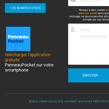
+ DE NUMÉROS UTILES
Pensez à bien mettre
vo
adresse email
sans quoi
message ne pourra pas être pris
compte par nos servi
télécharger l’application
gratuite
PanneauPocket sur votre
smartphone
ENVOYER
©2026 CRÉATION DU SITE INTERNET AUX NOËS-PRÈS-TROYES