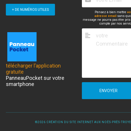
+ DE NUMÉROS UTILES
Pensez à bien mettre
vo
adresse email
sans quoi
message ne pourra pas être pris
compte par nos servi
télécharger l’application
gratuite
PanneauPocket sur votre
smartphone
ENVOYER
©2026 CRÉATION DU SITE INTERNET AUX NOËS-PRÈS-TROYES