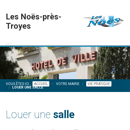
Les Noës-près-
Troyes
VOUS ÊTES ICI :
ACCUEIL
VOTRE MAIRIE
VIE PRATIQUE
LOUER UNE SALLE
Louer une
salle