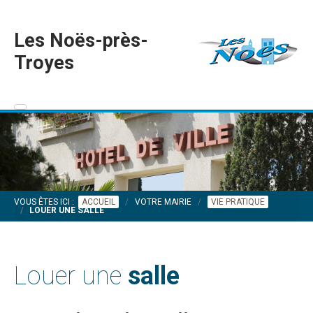
Les Noës-près-
Troyes
VOUS ÊTES ICI :
ACCUEIL
VOTRE MAIRIE
VIE PRATIQUE
LOUER UNE SALLE
Louer une
salle