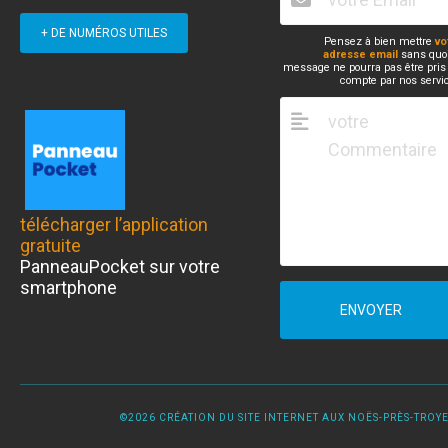
+ DE NUMÉROS UTILES
Pensez à bien mettre
vo
adresse email
sans quoi
message ne pourra pas être pris
compte par nos servi
télécharger l’application
gratuite
PanneauPocket sur votre
smartphone
ENVOYER
©2026 CRÉATION DU SITE INTERNET AUX NOËS-PRÈS-TROYES