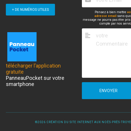
+ DE NUMÉROS UTILES
Pensez à bien mettre
vo
adresse email
sans quoi
message ne pourra pas être pris
compte par nos servi
télécharger l’application
gratuite
PanneauPocket sur votre
smartphone
ENVOYER
©2026 CRÉATION DU SITE INTERNET AUX NOËS-PRÈS-TROYES