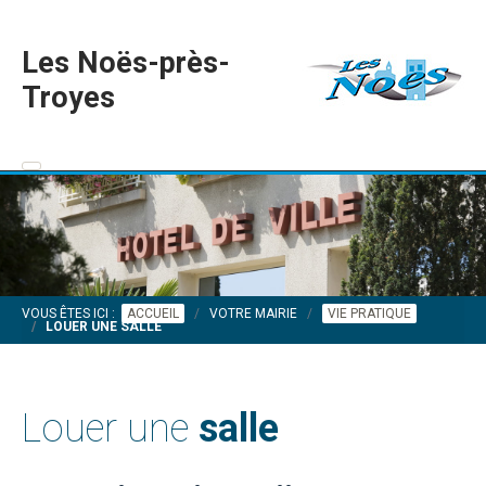
Les Noës-près-
Troyes
VOUS ÊTES ICI :
ACCUEIL
VOTRE MAIRIE
VIE PRATIQUE
LOUER UNE SALLE
Louer une
salle