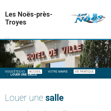
Les Noës-près-
Troyes
VOUS ÊTES ICI :
ACCUEIL
VOTRE MAIRIE
VIE PRATIQUE
LOUER UNE SALLE
Louer une
salle