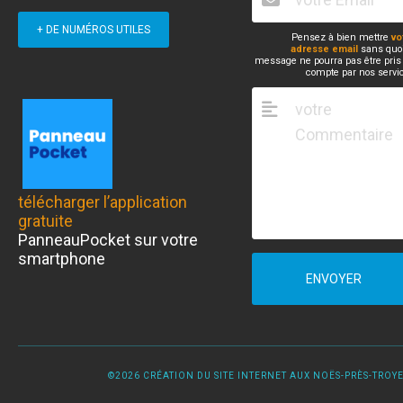
+ DE NUMÉROS UTILES
Pensez à bien mettre
vo
adresse email
sans quoi
message ne pourra pas être pris
compte par nos servi
télécharger l’application
gratuite
PanneauPocket sur votre
smartphone
ENVOYER
©2026 CRÉATION DU SITE INTERNET AUX NOËS-PRÈS-TROYES