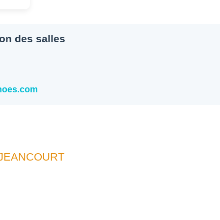
ion des salles
snoes.com
UJEANCOURT