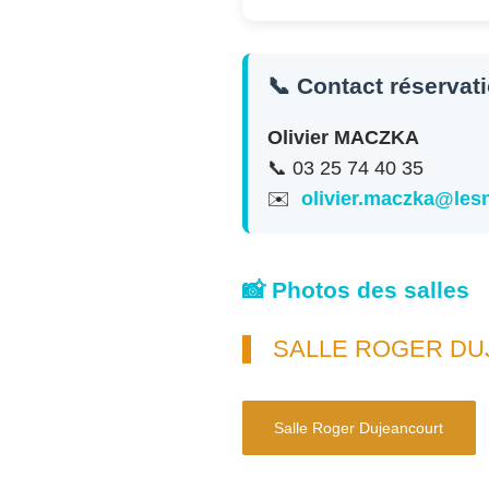
📞 Contact réservat
Olivier MACZKA
📞 03 25 74 40 35
✉️
olivier.maczka@le
📸 Photos des salles
SALLE ROGER D
Salle Roger Dujeancourt