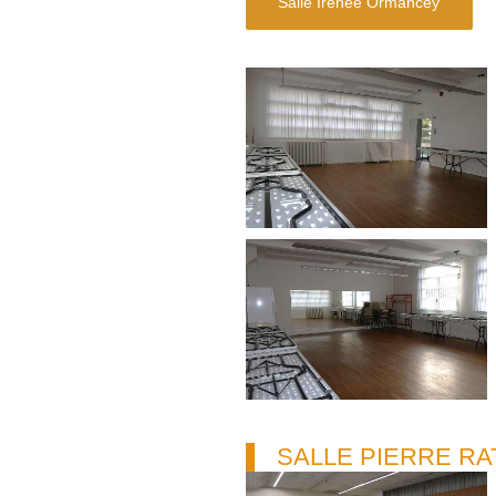
Salle Irénée Ormancey
SALLE PIERRE RA