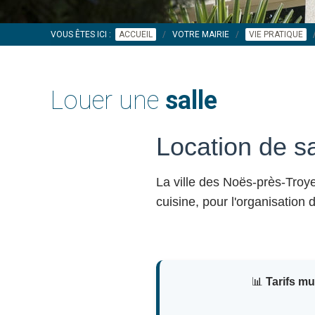
VOUS ÊTES ICI :
ACCUEIL
VOTRE MAIRIE
VIE PRATIQUE
Louer une
salle
Location de s
La ville des Noës-près-Tro
cuisine, pour l'organisation
📊
Tarifs m