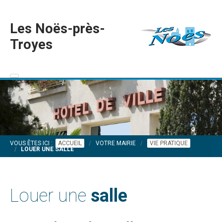
Les Noës-près-
Troyes
VOUS ÊTES ICI :
ACCUEIL
VOTRE MAIRIE
VIE PRATIQUE
LOUER UNE SALLE
Louer une
salle