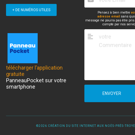
+ DE NUMÉROS UTILES
Pensez à bien mettre
vo
adresse email
sans quoi
message ne pourra pas être pris
compte par nos servi
télécharger l’application
gratuite
PanneauPocket sur votre
smartphone
ENVOYER
©2026 CRÉATION DU SITE INTERNET AUX NOËS-PRÈS-TROYES