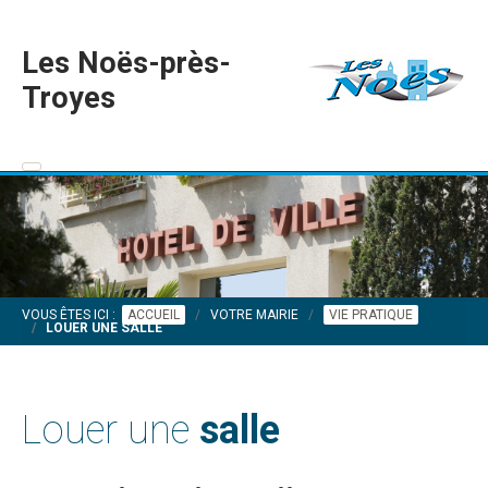
Les Noës-près-
Troyes
VOUS ÊTES ICI :
ACCUEIL
VOTRE MAIRIE
VIE PRATIQUE
LOUER UNE SALLE
Louer une
salle