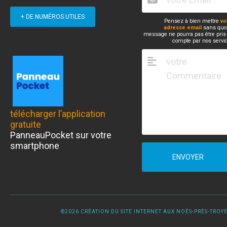
+ DE NUMÉROS UTILES
Pensez à bien mettre
vo
adresse email
sans quoi
message ne pourra pas être pris
compte par nos servi
télécharger l’application
gratuite
PanneauPocket sur votre
smartphone
ENVOYER
©2026 CRÉATION DU SITE INTERNET AUX NOËS-PRÈS-TROYES