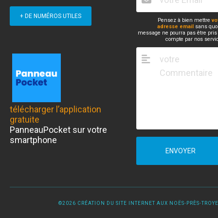
+ DE NUMÉROS UTILES
Pensez à bien mettre
vo
adresse email
sans quoi
message ne pourra pas être pris
compte par nos servi
télécharger l’application
gratuite
PanneauPocket sur votre
smartphone
ENVOYER
©2026 CRÉATION DU SITE INTERNET AUX NOËS-PRÈS-TROYES