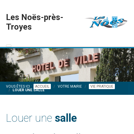
Les Noës-près-
Troyes
VOUS ÊTES ICI :
ACCUEIL
VOTRE MAIRIE
VIE PRATIQUE
LOUER UNE SALLE
Louer une
salle