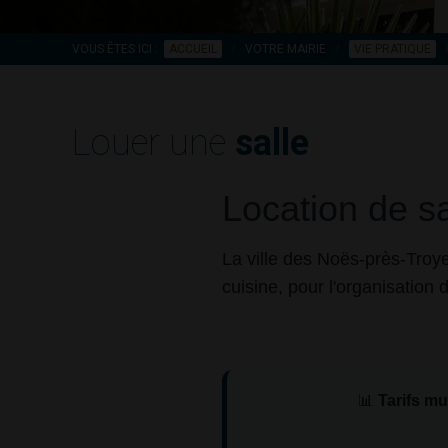
VOUS ÊTES ICI :
ACCUEIL
VOTRE MAIRIE
VIE PRATIQUE
Louer une
salle
Location de s
La ville des Noës-près-Tro
cuisine, pour l'organisation
📊
Tarifs m