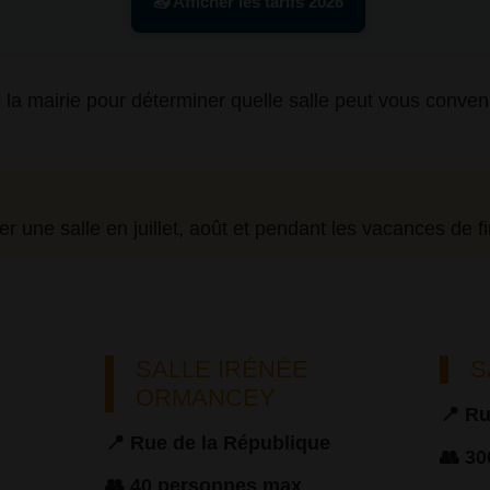
📥 Afficher les tarifs 2026
la mairie pour déterminer quelle salle peut vous convenir, 
uer une salle en juillet, août et pendant les vacances de f
SALLE IRÉNÉE
S
ORMANCEY
📍 Ru
📍 Rue de la République
👥 3
👥 40 personnes max