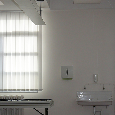
ion des salles
snoes.com
UJEANCOURT