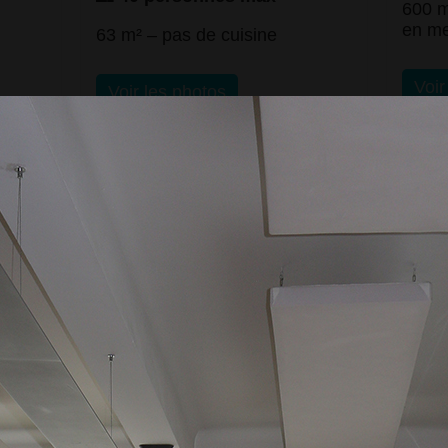
600 m
en m
63 m² – pas de cuisine
Voir
Voir les photos
ancey