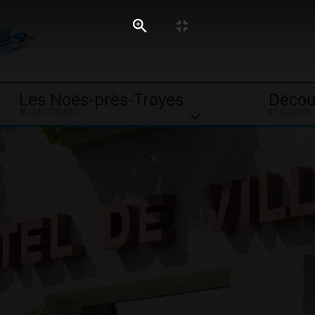
Les Noës-près-Troyes
Décou
AU QUOTIDIEN
ET SORTIR