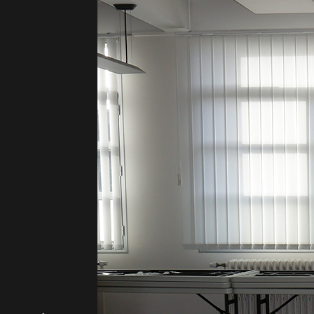
📞 Contact réservat
Olivier MACZKA
📞 03 25 74 40 35
✉️
olivier.maczka@le
📸 Photos des salles
SALLE ROGER D
Salle Roger Dujeancourt