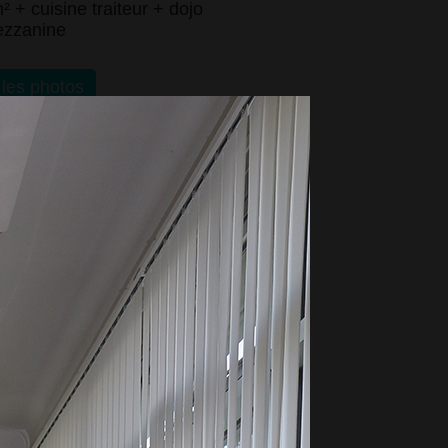
² + cuisine traiteur + dojo
ezzanine
 les photos