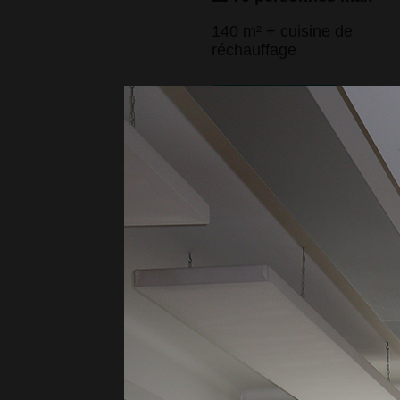
140 m² + cuisine de
réchauffage
Voir les photos
SALLE JACQUES
BEZANÇON
📍 3 avenue Daniel Orm
👥 40 personnes max
40 m² – sans cuisine
Voir les photos