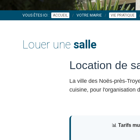
VOUS ÊTES ICI :
ACCUEIL
VOTRE MAIRIE
VIE PRATIQUE
Louer une
salle
Location de s
La ville des Noës-près-Tro
cuisine, pour l'organisation
📊
Tarifs m