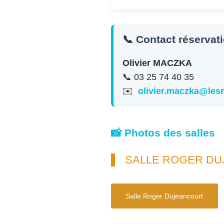
📞 Contact réservat
Olivier MACZKA
📞 03 25 74 40 35
✉️
olivier.maczka@le
📸 Photos des salles
SALLE ROGER D
Salle Roger Dujeancourt