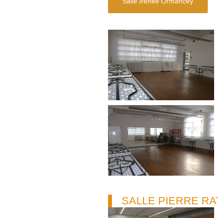
Salle Irénée Ormancey
SALLE PIERRE RA