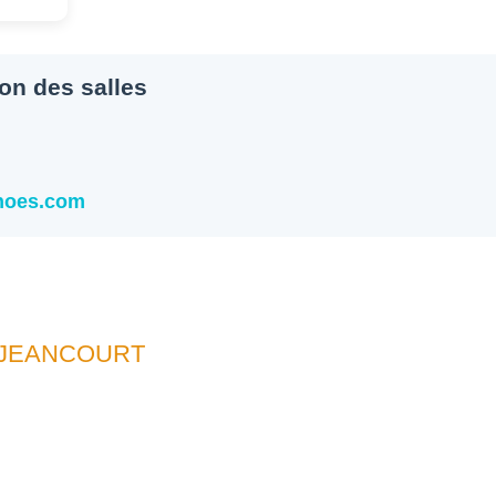
ion des salles
snoes.com
UJEANCOURT