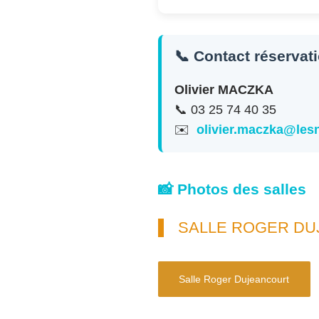
📞 Contact réservat
Olivier MACZKA
📞 03 25 74 40 35
✉️
olivier.maczka@le
📸 Photos des salles
SALLE ROGER D
Salle Roger Dujeancourt