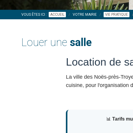
VOUS ÊTES ICI :
ACCUEIL
VOTRE MAIRIE
VIE PRATIQUE
Louer une
salle
Location de s
La ville des Noës-près-Tro
cuisine, pour l'organisation
📊
Tarifs m