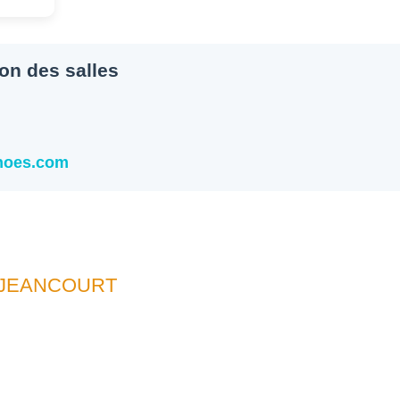
ion des salles
snoes.com
UJEANCOURT