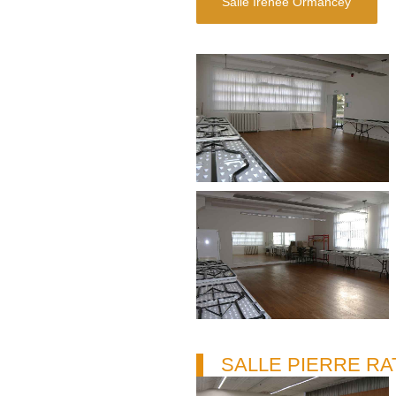
Salle Irénée Ormancey
SALLE PIERRE RA