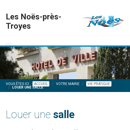
Les Noës-près-
Troyes
VOUS ÊTES ICI :
ACCUEIL
VOTRE MAIRIE
VIE PRATIQUE
LOUER UNE SALLE
Louer une
salle