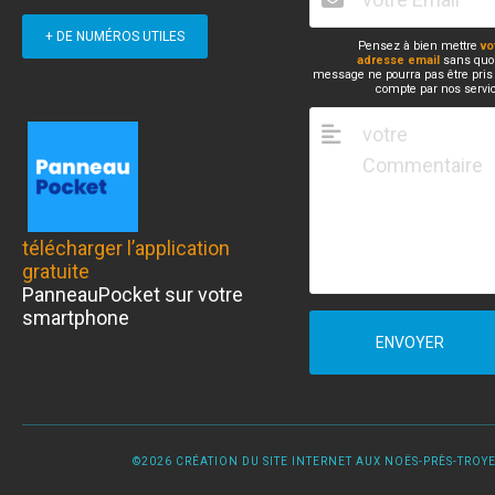
+ DE NUMÉROS UTILES
Pensez à bien mettre
vo
adresse email
sans quoi
message ne pourra pas être pris
compte par nos servi
télécharger l’application
gratuite
PanneauPocket sur votre
smartphone
ENVOYER
©2026 CRÉATION DU SITE INTERNET AUX NOËS-PRÈS-TROYES