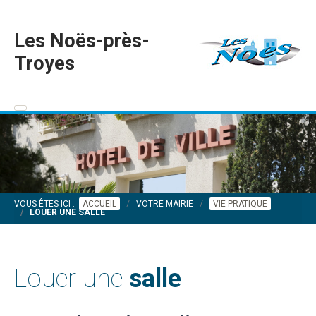
Les Noës-près-
Troyes
VOUS ÊTES ICI :
ACCUEIL
VOTRE MAIRIE
VIE PRATIQUE
LOUER UNE SALLE
Louer une
salle