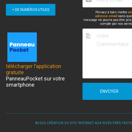
+ DE NUMÉROS UTILES
Pensez à bien mettre
vo
adresse email
sans quoi
message ne pourra pas être pris
compte par nos servi
télécharger l’application
gratuite
PanneauPocket sur votre
smartphone
ENVOYER
©2026 CRÉATION DU SITE INTERNET AUX NOËS-PRÈS-TROYES