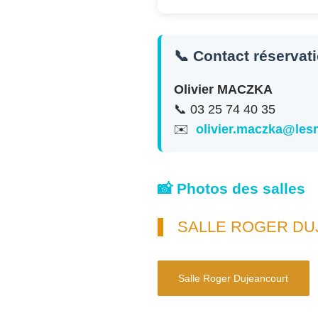
📞 Contact réservat
Olivier MACZKA
📞 03 25 74 40 35
✉️
olivier.maczka@le
📸 Photos des salles
SALLE ROGER D
Salle Roger Dujeancourt