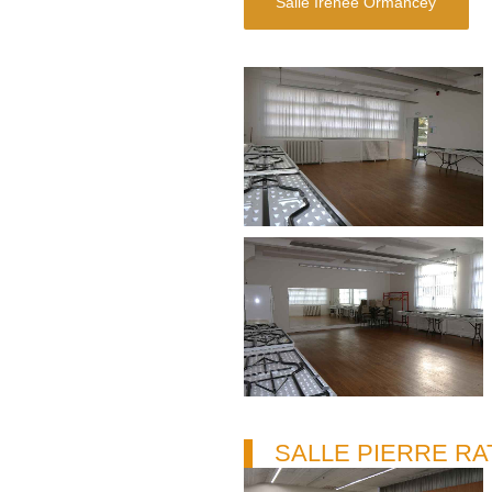
Salle Irénée Ormancey
SALLE PIERRE RA