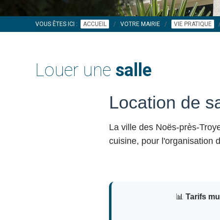
VOUS ÊTES ICI :
ACCUEIL
VOTRE MAIRIE
VIE PRATIQUE
Louer une
salle
Location de s
La ville des Noës-près-Tro
cuisine, pour l'organisation
📊
Tarifs m