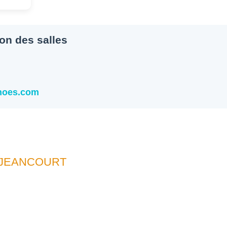
ion des salles
snoes.com
UJEANCOURT