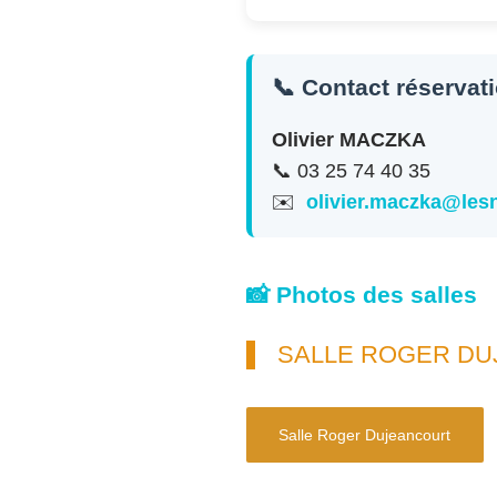
📞 Contact réservat
Olivier MACZKA
📞 03 25 74 40 35
✉️
olivier.maczka@le
📸 Photos des salles
SALLE ROGER D
Salle Roger Dujeancourt