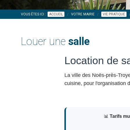
VOUS ÊTES ICI :
ACCUEIL
VOTRE MAIRIE
VIE PRATIQUE
Louer une
salle
Location de s
La ville des Noës-près-Tro
cuisine, pour l'organisation
📊
Tarifs m