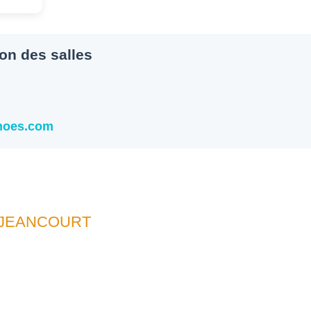
ion des salles
snoes.com
UJEANCOURT