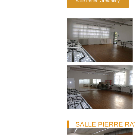
Salle Irénée Ormancey
SALLE PIERRE RA