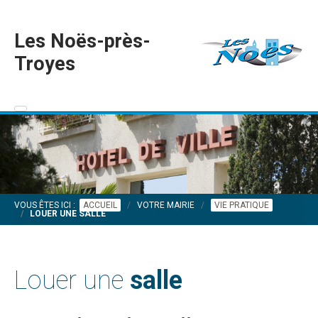
Les Noës-près-
Troyes
VOUS ÊTES ICI :
ACCUEIL
VOTRE MAIRIE
VIE PRATIQUE
LOUER UNE SALLE
Louer une
salle