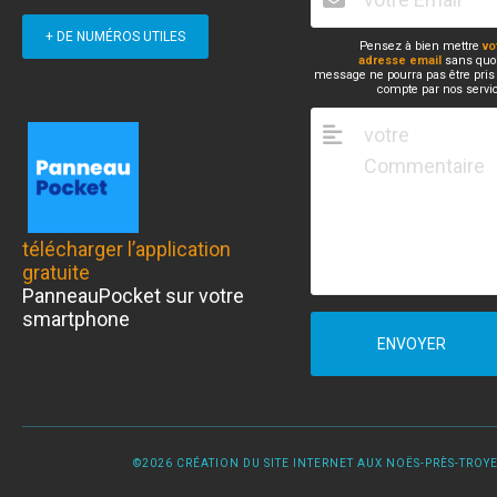
+ DE NUMÉROS UTILES
Pensez à bien mettre
vo
adresse email
sans quoi
message ne pourra pas être pris
compte par nos servi
télécharger l’application
gratuite
PanneauPocket sur votre
smartphone
ENVOYER
©2026 CRÉATION DU SITE INTERNET AUX NOËS-PRÈS-TROYES