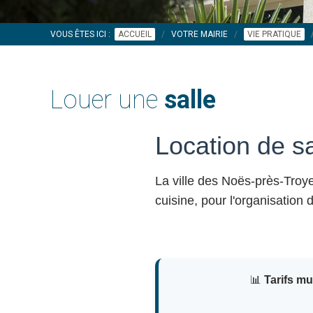
VOUS ÊTES ICI :
ACCUEIL
VOTRE MAIRIE
VIE PRATIQUE
Louer une
salle
Location de s
La ville des Noës-près-Tro
cuisine, pour l'organisation
📊
Tarifs m