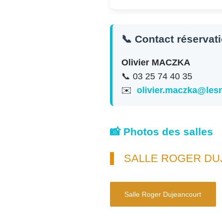
📞 Contact réservat
Olivier MACZKA
📞 03 25 74 40 35
✉️
olivier.maczka@le
📸 Photos des salles
SALLE ROGER D
Salle Roger Dujeancourt