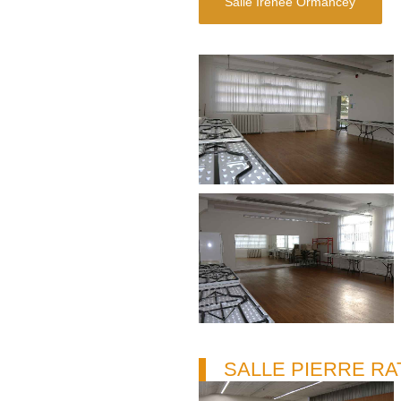
Salle Irénée Ormancey
SALLE PIERRE RA