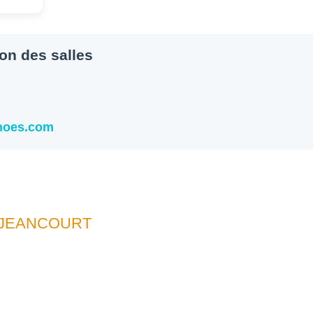
ion des salles
snoes.com
UJEANCOURT