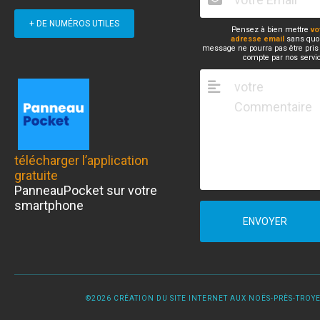
+ DE NUMÉROS UTILES
Pensez à bien mettre
vo
adresse email
sans quoi
message ne pourra pas être pris
compte par nos servi
télécharger l’application
gratuite
PanneauPocket sur votre
smartphone
ENVOYER
©2026 CRÉATION DU SITE INTERNET AUX NOËS-PRÈS-TROYES