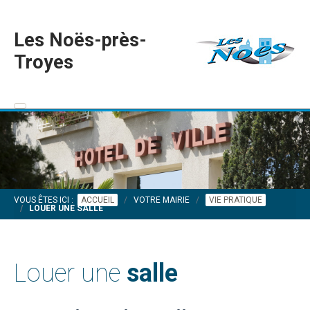
Les Noës-près-
Troyes
VOUS ÊTES ICI :
ACCUEIL
VOTRE MAIRIE
VIE PRATIQUE
LOUER UNE SALLE
Louer une
salle