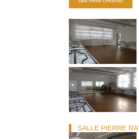
Salle Irénée Ormancey
SALLE PIERRE RA