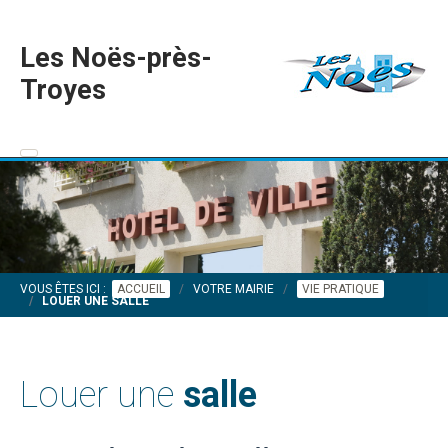
Les Noës-près-
Troyes
VOUS ÊTES ICI :
ACCUEIL
VOTRE MAIRIE
VIE PRATIQUE
LOUER UNE SALLE
Louer une
salle