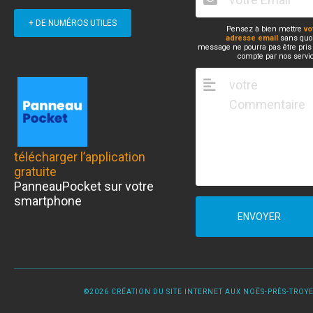
+ DE NUMÉROS UTILES
Pensez à bien mettre
vo
adresse email
sans quoi
message ne pourra pas être pris
compte par nos servi
télécharger l’application
gratuite
PanneauPocket sur votre
smartphone
ENVOYER
©2026 CRÉATION DU SITE INTERNET AUX NOËS-PRÈS-TROYES