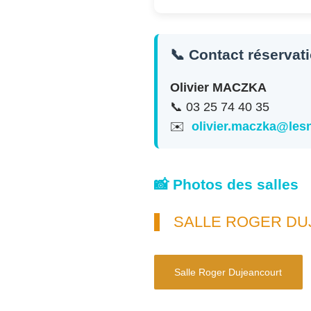
📞 Contact réservat
Olivier MACZKA
📞 03 25 74 40 35
✉️
olivier.maczka@le
📸 Photos des salles
SALLE ROGER D
Salle Roger Dujeancourt