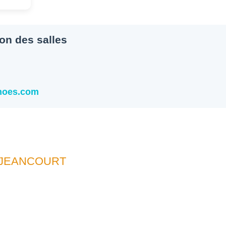
ion des salles
snoes.com
UJEANCOURT