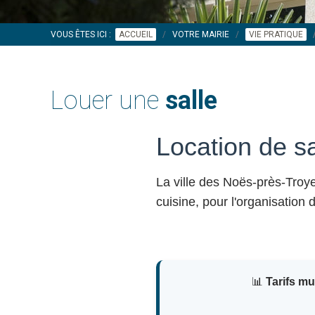
VOUS ÊTES ICI :
ACCUEIL
VOTRE MAIRIE
VIE PRATIQUE
Louer une
salle
Location de s
La ville des Noës-près-Tro
cuisine, pour l'organisation
📊
Tarifs m