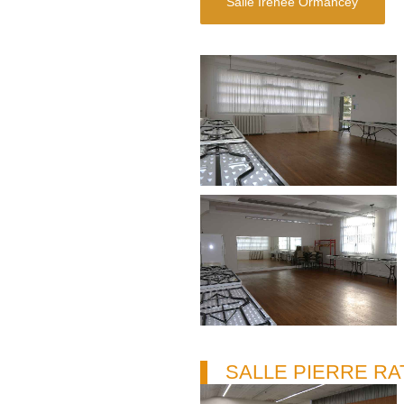
Salle Irénée Ormancey
SALLE PIERRE RA