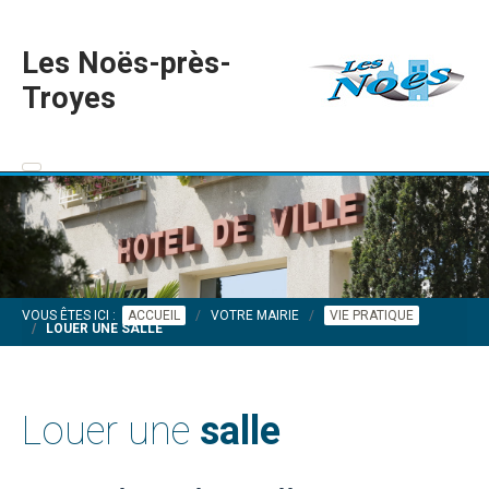
Les Noës-près-
Troyes
VOUS ÊTES ICI :
ACCUEIL
VOTRE MAIRIE
VIE PRATIQUE
LOUER UNE SALLE
Louer une
salle