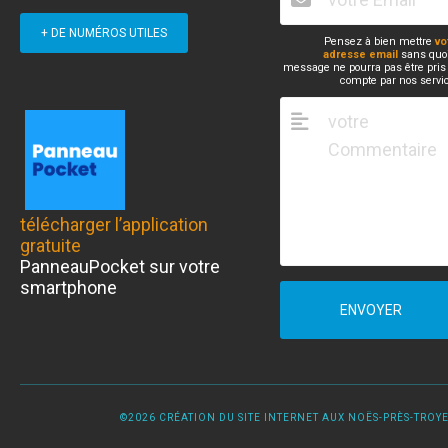
+ DE NUMÉROS UTILES
Pensez à bien mettre
vo
adresse email
sans quoi
message ne pourra pas être pris
compte par nos servi
télécharger l’application
gratuite
PanneauPocket sur votre
smartphone
ENVOYER
©2026 CRÉATION DU SITE INTERNET AUX NOËS-PRÈS-TROYES