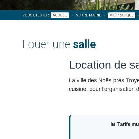
VOUS ÊTES ICI :
ACCUEIL
VOTRE MAIRIE
VIE PRATIQUE
Louer une
salle
Location de s
La ville des Noës-près-Tro
cuisine, pour l'organisation
📊
Tarifs m