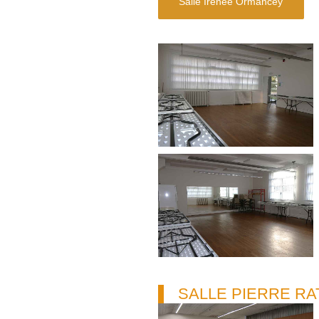
Salle Irénée Ormancey
SALLE PIERRE RA