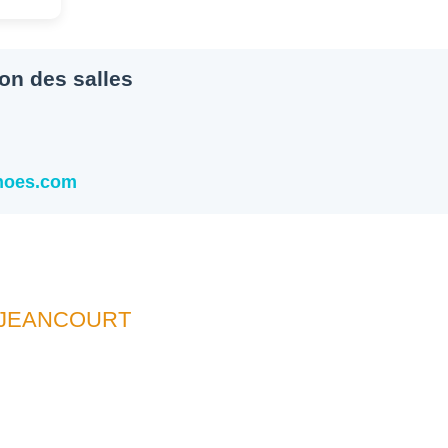
ion des salles
snoes.com
UJEANCOURT