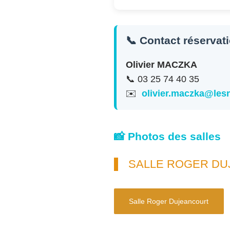
📞 Contact réservat
Olivier MACZKA
📞 03 25 74 40 35
✉️
olivier.maczka@le
📸 Photos des salles
SALLE ROGER D
Salle Roger Dujeancourt