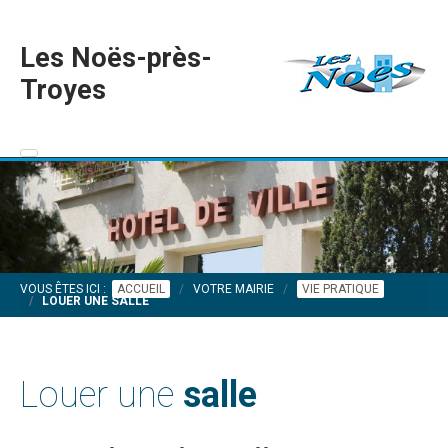
Les Noës-près-
Troyes
VOUS ÊTES ICI :
ACCUEIL
VOTRE MAIRIE
VIE PRATIQUE
LOUER UNE SALLE
Louer une
salle