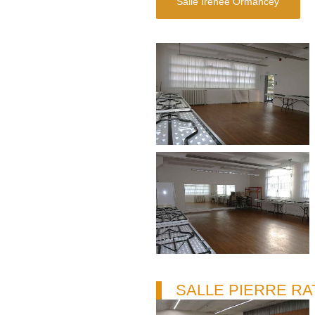
Salle Irénée Ormancey
SALLE PIERRE RA