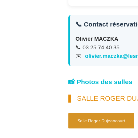
📞 Contact réservat
Olivier MACZKA
📞 03 25 74 40 35
✉️
olivier.maczka@le
📸 Photos des salles
SALLE ROGER D
Salle Roger Dujeancourt