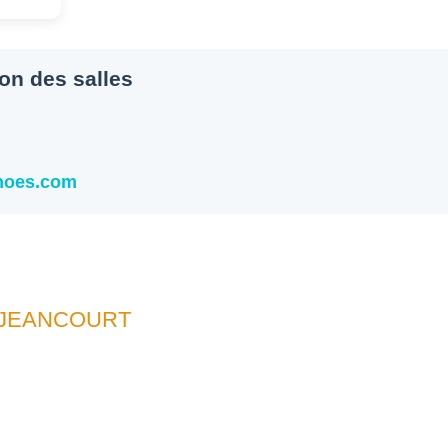
ion des salles
snoes.com
UJEANCOURT