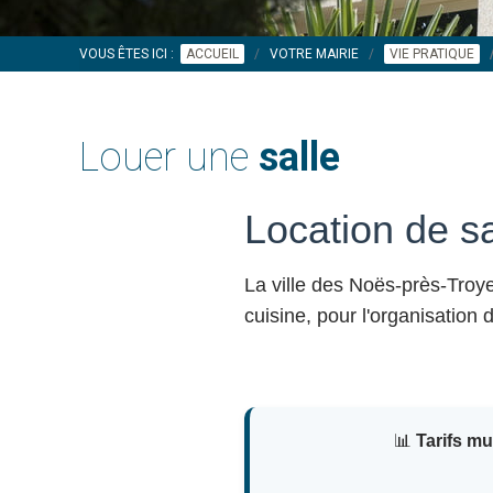
VOUS ÊTES ICI :
ACCUEIL
VOTRE MAIRIE
VIE PRATIQUE
Louer une
salle
Location de s
La ville des Noës-près-Tro
cuisine, pour l'organisation
📊
Tarifs m